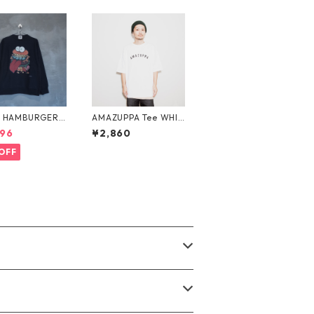
 HAMBURGER
AMAZUPPA Tee WHIT
STER スウェット
E
96
¥2,860
ビー
OFF