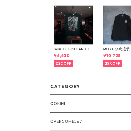
ink×OOKINI BAND Te
MOYA 疫病退
e (GIGANTOUR ギガ
ジャケット
¥6,630
¥10,725
ンツアー)
22%OFF
25%OFF
CATEGORY
OOKINI
Ee-Muji
OVERCOME567