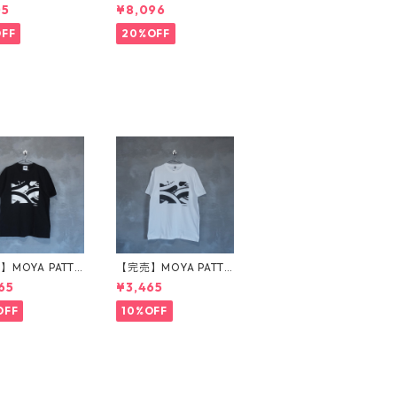
 badge BLACK ×
MONSTER スウェット
05
¥8,096
K
ネイビー
OFF
20%OFF
MOYA PATTE
【完売】MOYA PATTE
Tシャツ 黒
RN Tシャツ 白
65
¥3,465
OFF
10%OFF