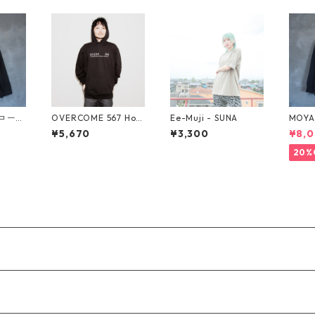
散コーチ
OVERCOME 567 Hoo
Ee-Muji - SUNA
MOYA
die BLACK×WHT
MON
¥5,670
¥3,300
¥8,0
ネイ
20%