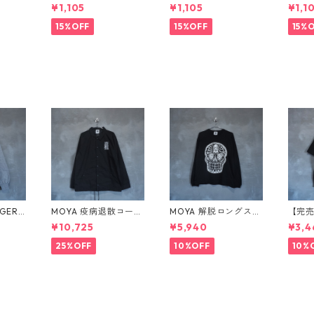
badge
e pin badge YELLOW
e pin badge LIGHT G
e pin
¥1,105
¥1,105
¥1,1
D VIO
× BLUE
REEN × DEEP PINK
BLAC
15%OFF
15%OFF
15%
GER
MOYA 疫病退散コーチ
MOYA 解脱ロングスリ
【完売】
ウェット
ジャケット
ーブ
RN 
¥10,725
¥5,940
¥3,4
25%OFF
10%OFF
10%