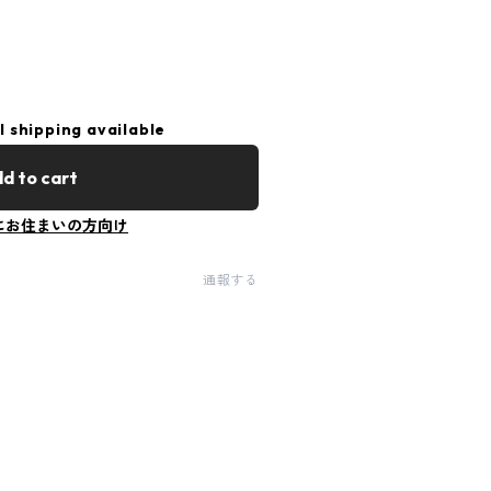
l shipping available
d to cart
にお住まいの方向け
通報する