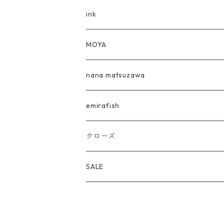
ink×OOKINI
OVERCOME 567 T-shirts
ink
農業倶楽部イチカラミナマデ
OVERCOME 567 L/S
ink×OOKINI
MOYA
SINGING IN THE RAIN
OVERCOME567T-shirts+Photograph
nana matsuzawa
ニュー喫茶Tee
OVERCOME 567 Hoodie
emirafish
AMAZUPPA Tee
【完売】OVERCOME 567 T-shirts KIDS
クローズ
瓶踊餃子 BOTTLESTEP L/S
【完売】567T-shirts Tie-Dye
SALE