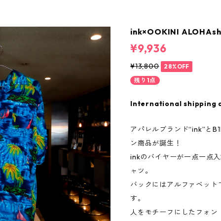
ink×OOKINI ALOHAshi
¥9,936
¥13,800
28%OFF
残り1点
International shipping 
アパレルブランド“ink”とB1
ン商品が誕生！
inkのバイヤーが一点一点
ャツ。
バックにはアルファベットで“
す。
人をモチーフにしたフォン