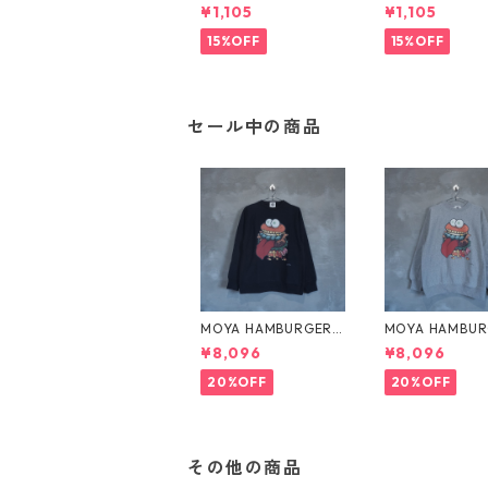
ence eye pin 
¥1,105
¥1,105
SKY BLUE × RE
LET
15%OFF
15%OFF
セール中の商品
MOYA HAMBURGER
MOYA HAMBUR
MONSTER スウェット
MONSTER ス
¥8,096
¥8,096
ネイビー
グレー
20%OFF
20%OFF
その他の商品