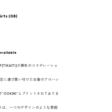
rts (08)
available
F[TIKAITI]の異色のコラボレーショ
入念に選び買い付けた古着のアロハシ
OOKINI”とプリントされておりま
トは、一つのデザインのような雰囲