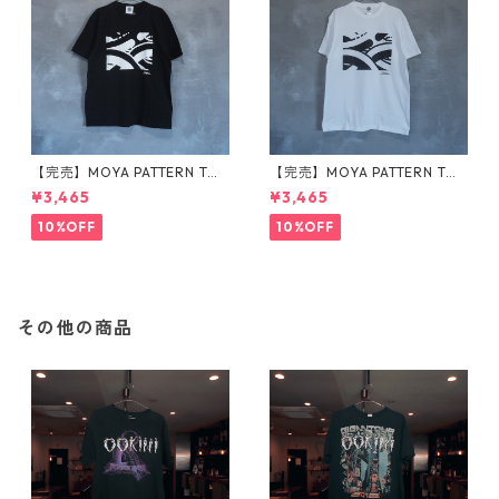
【完売】MOYA PATTERN Tシ
【完売】MOYA PATTERN Tシ
ャツ 黒
ャツ 白
¥3,465
¥3,465
10%OFF
10%OFF
その他の商品