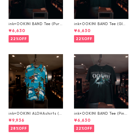
ink×OOKINI BAND Tee (Purp
ink×OOKINI BAND Tee (GIGA
le Haze パープルヘイズ)
NTOUR ギガンツアー)
¥6,630
¥6,630
22%OFF
22%OFF
ink×OOKINI ALOHAshirts (0
ink×OOKINI BAND Tee (Pink
3)
Floyd ピンクフロイド)
¥9,936
¥6,630
28%OFF
22%OFF