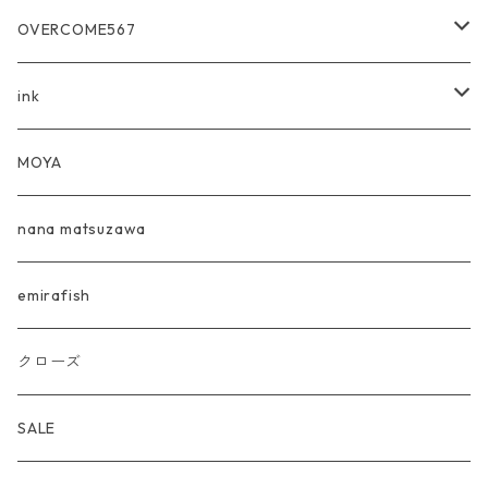
Ee-Muji
OVERCOME567
ink×OOKINI
OVERCOME 567 T-shirts
ink
農業倶楽部イチカラミナマデ
OVERCOME 567 L/S
ink×OOKINI
MOYA
SINGING IN THE RAIN
OVERCOME567T-shirts+Photograph
nana matsuzawa
ニュー喫茶Tee
OVERCOME 567 Hoodie
emirafish
AMAZUPPA Tee
【完売】OVERCOME 567 T-shirts KIDS
クローズ
瓶踊餃子 BOTTLESTEP L/S
【完売】567T-shirts Tie-Dye
SALE