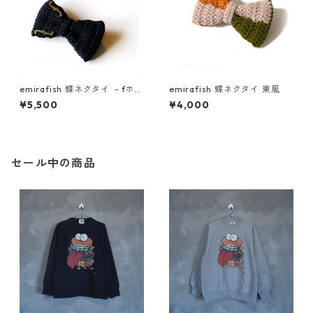
emirafish 蝶ネクタイ －fホー
emirafish 蝶ネクタイ 東風
ル－
¥5,500
¥4,000
セール中の商品