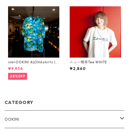
ink×OOKINI ALOHAshirts (0
ニュー喫茶Tee WHITE
6)
¥9,936
¥2,860
28%OFF
CATEGORY
OOKINI