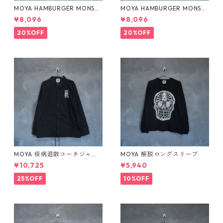
MOYA HAMBURGER MONSTE
MOYA HAMBURGER MONSTE
R スウェット ネイビー
R スウェット グレー
¥8,096
¥8,096
20%OFF
20%OFF
MOYA 疫病退散コーチジャケ
MOYA 解脱ロングスリーブ
ット
¥10,725
¥5,940
25%OFF
10%OFF