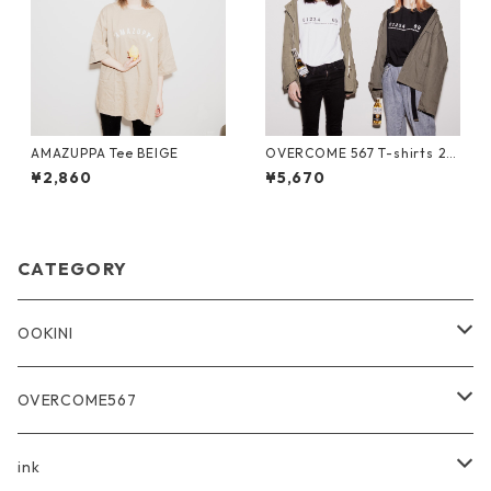
AMAZUPPA Tee BEIGE
OVERCOME 567 T-shirts 2
カラーセット
¥2,860
¥5,670
CATEGORY
OOKINI
Ee-Muji
OVERCOME567
ink×OOKINI
OVERCOME 567 T-shirts
ink