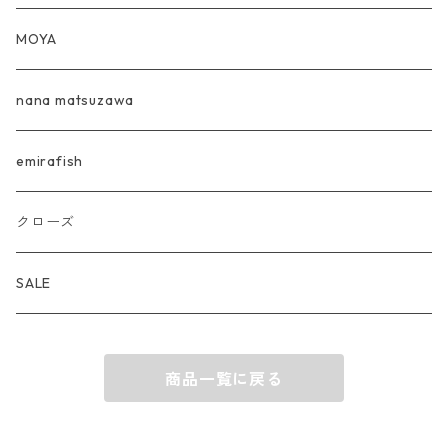
農業倶楽部イチカラミナマデ
OVERCOME 567 L/S
ink×OOKINI
MOYA
SINGING IN THE RAIN
OVERCOME567T-shirts+Photograph
nana matsuzawa
ニュー喫茶Tee
OVERCOME 567 Hoodie
emirafish
AMAZUPPA Tee
【完売】OVERCOME 567 T-shirts KIDS
クローズ
瓶踊餃子 BOTTLESTEP L/S
【完売】567T-shirts Tie-Dye
SALE
商品一覧に戻る