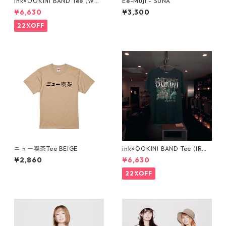
ink×OOKINI BAND Tee (WO
Ee-Muji - SUNA
ODSTOCK ウッドストック)
¥6,630
¥3,300
22%OFF
ニュー喫茶Tee BEIGE
ink×OOKINI BAND Tee (IRON
MAIDEN アイアンメイデン)
¥2,860
¥6,630
22%OFF