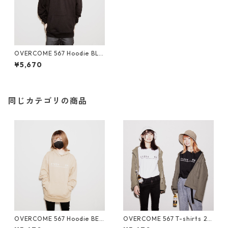
OVERCOME 567 Hoodie BLA
CK×WHT
¥5,670
同じカテゴリの商品
OVERCOME 567 Hoodie BEI
OVERCOME 567 T-shirts 2
GE×WHT
カラーセット