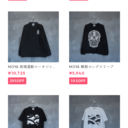
MOYA 疫病退散コーチジャケ
MOYA 解脱ロングスリーブ
ット
¥10,725
¥5,940
25%OFF
10%OFF