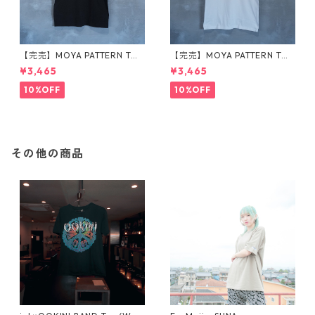
【完売】MOYA PATTERN Tシ
【完売】MOYA PATTERN Tシ
ャツ 黒
ャツ 白
¥3,465
¥3,465
10%OFF
10%OFF
その他の商品