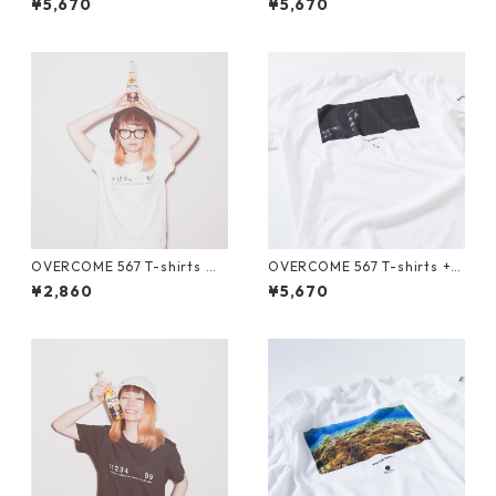
¥5,670
¥5,670
OVERCOME 567 T-shirts ホ
OVERCOME 567 T-shirts + P
ワイト
hotograph by S.N
¥2,860
¥5,670